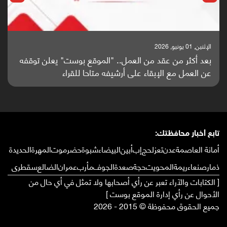
الإثنين, 01 يونيو, 2026
بعد أكثر من عقد من العمل.. "الموقع بوست" يعلن توقفه
عن العمل مع الإبقاء على أرشيفه متاحا للقراء
تابع أخبار محافظتك:
أمانة العاصمة
عدن
تعز
لحج
إب
أبين
البيضاء
شبوة
حضرموت
المهرة
الحديدة
ذمار
صنعاء
ريمة
المحويت
حجة
صعدة
الجوف
مأرب
عمران
الضالع
سقطرى
[ الكتابات والآراء تعبر عن رأي أصحابها ولا تمثل في أي حال من
الأحوال عن رأي إدارة الموقع بوست ]
جميع الحقوق محفوظة © 2015 - 2026