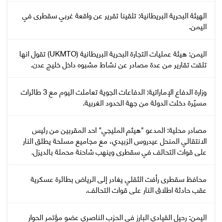
‏الهيئة البحرية البريطانية: تلقينا تقرير عن واقعة غربي سقطرى في
اليمن.
اليمن: هيئة عمليات التجارة البحرية البريطانية (UKMTO) تقول انها
تلقت تقارير من عدة مصادر عن نشاط مشبوه داخل خليج عدن.
وزارة الدفاع الإماراتية: الدفاعات الجوية تعاملت اليوم مع 3 طائرات
مسيّرة دخلت الدولة من جهة الحدود الغربية.
مصادر محلية: المدعو "هيثم المليجي" احد المقربين من رئيس
الانتقالي المنحل عيدروس الزبيدي، مع مجاميع مسلحة يطلق النار
على قوات التحالف في سقطرى وينهب شاحنة محملة بالديزل.
محافظ سقطرى رأفت الثقلي يغادر إلى الرياض بطائرة عسكرية
عقب حادثة اطلاق النار على قوات التحالف.
اليمن: رحيل القيادي البارز في الحزب الناصري عضو مؤتمر الحوار