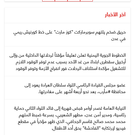
آخر الأخبار
حريق ضخم يلتهم سوبرماركت "كوز مارت" على خط كورنيش ريمي
في عدن
الخطوط الجوية اليمنية تعلن تعليقاً مؤقتاً لرحلاتها الداخلية من وإلى
أرخبيل سقطرى ابتداءً من غد الأحد بسبب عدم توفر الوقود اللازم
للتشغيل مؤكدة استئناف الرحلات فور انفراج الأزمة وتوفر الوقود
عضو مجلس القيادة الرئاسي اللواء سلطان العرادة يعود إلى
محافظة #مأرب، بعد نحو أربعة أشهر على مغادرتها.
النيابة العامة تصدر أوامر قبض قهرية إلى قائد اللواء الثاني حماية
رئاسية، ومدير أمن عدن، مطهر الشعيبي، بسرعة ضبط المتهم
محمد محمد صالح قاسم الجحافي، الذي ظهر مؤخراً في مقطع
فيديو لإرتكابه "الفاحشة" بحق أحد الأطفال.