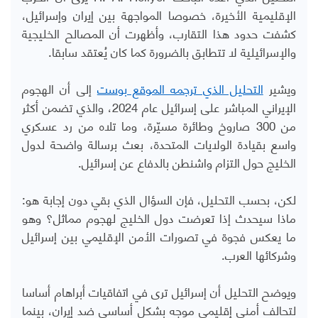
الإقليمية الأخيرة، خصوصا المواجهة بين إيران وإسرائيل،
كشفت حدود هذا التقارب، وأظهرت أن المصالح الخليجية
والإسرائيلية لا تتطابق بالضرورة كما كان يُعتقد سابقا.
ويشير
التحليل الذي ترجمه الموقع بوست
إلى أن الهجوم
الإيراني المباشر على إسرائيل عام 2024، والذي تضمن أكثر
من 300 صاروخ وطائرة مسيّرة، وما تلاه من رد عسكري
واسع بقيادة الولايات المتحدة، بعث برسالة واضحة لدول
الخليج حول التزام واشنطن بالدفاع عن إسرائيل.
لكن، بحسب التحليل، فإن السؤال الذي بقي دون إجابة هو:
ماذا سيحدث إذا تعرضت دول الخليج لهجوم مماثل؟ وهو
ما يعكس فجوة في تصورات الأمن الإقليمي بين إسرائيل
وشركائها العرب
.
ويوضح التحليل أن إسرائيل ترى في اتفاقيات أبراهام أساسا
لتحالف أمني إقليمي موجه بشكل أساسي ضد إيران، بينما