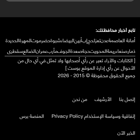
تابع أخبار محافظتك:
أمانة العاصمة
عدن
تعز
لحج
إب
أبين
البيضاء
شبوة
حضرموت
المهرة
الحديدة
ذمار
صنعاء
ريمة
المحويت
حجة
صعدة
الجوف
مأرب
عمران
الضالع
سقطرى
[ الكتابات والآراء تعبر عن رأي أصحابها ولا تمثل في أي حال من
الأحوال عن رأي إدارة الموقع بوست ]
جميع الحقوق محفوظة © 2015 - 2026
إتصل بنا
الأرشيف
من نحن
إتفاقية وسياسة الإستخدام Privacy Policy
المنصة برس
الخبر الآن