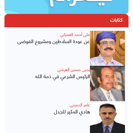
كتابات
علي أحمد العمراني
عن عودة السلاطين ومشروع الفوضى
يحيى حسين العرشي
الرئيس الشرعي في ذمة الله
عامر الدميني
هادي المثير للجدل