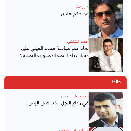
علي عشال
عن حكم هادي
أحمد الشلفي
لماذا تتم مجاملة محمد الغيثي على
حساب بلد اسمه الجمهورية اليمنية؟
حائط
محمد علي محسن
في وداع الرجل الذي حمل اليمن..
عبدالمالك الشميري