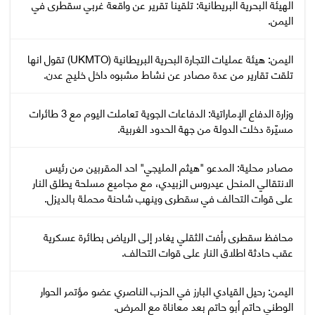
‏الهيئة البحرية البريطانية: تلقينا تقرير عن واقعة غربي سقطرى في
اليمن.
اليمن: هيئة عمليات التجارة البحرية البريطانية (UKMTO) تقول انها
تلقت تقارير من عدة مصادر عن نشاط مشبوه داخل خليج عدن.
وزارة الدفاع الإماراتية: الدفاعات الجوية تعاملت اليوم مع 3 طائرات
مسيّرة دخلت الدولة من جهة الحدود الغربية.
مصادر محلية: المدعو "هيثم المليجي" احد المقربين من رئيس
الانتقالي المنحل عيدروس الزبيدي، مع مجاميع مسلحة يطلق النار
على قوات التحالف في سقطرى وينهب شاحنة محملة بالديزل.
محافظ سقطرى رأفت الثقلي يغادر إلى الرياض بطائرة عسكرية
عقب حادثة اطلاق النار على قوات التحالف.
اليمن: رحيل القيادي البارز في الحزب الناصري عضو مؤتمر الحوار
الوطني حاتم أبو حاتم بعد معاناة مع المرض.