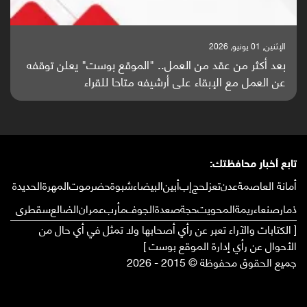
الإثنين, 01 يونيو, 2026
بعد أكثر من عقد من العمل.. "الموقع بوست" يعلن توقفه
عن العمل مع الإبقاء على أرشيفه متاحا للقراء
تابع أخبار محافظتك:
أمانة العاصمة
عدن
تعز
لحج
إب
أبين
البيضاء
شبوة
حضرموت
المهرة
الحديدة
ذمار
صنعاء
ريمة
المحويت
حجة
صعدة
الجوف
مأرب
عمران
الضالع
سقطرى
[ الكتابات والآراء تعبر عن رأي أصحابها ولا تمثل في أي حال من
الأحوال عن رأي إدارة الموقع بوست ]
جميع الحقوق محفوظة © 2015 - 2026