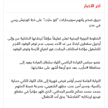
آخر الأخبار
حريق ضخم يلتهم سوبرماركت "كوز مارت" على خط كورنيش ريمي
في عدن
الخطوط الجوية اليمنية تعلن تعليقاً مؤقتاً لرحلاتها الداخلية من وإلى
أرخبيل سقطرى ابتداءً من غد الأحد بسبب عدم توفر الوقود اللازم
للتشغيل مؤكدة استئناف الرحلات فور انفراج الأزمة وتوفر الوقود
عضو مجلس القيادة الرئاسي اللواء سلطان العرادة يعود إلى
محافظة #مأرب، بعد نحو أربعة أشهر على مغادرتها.
النيابة العامة تصدر أوامر قبض قهرية إلى قائد اللواء الثاني حماية
رئاسية، ومدير أمن عدن، مطهر الشعيبي، بسرعة ضبط المتهم
محمد محمد صالح قاسم الجحافي، الذي ظهر مؤخراً في مقطع
فيديو لإرتكابه "الفاحشة" بحق أحد الأطفال.