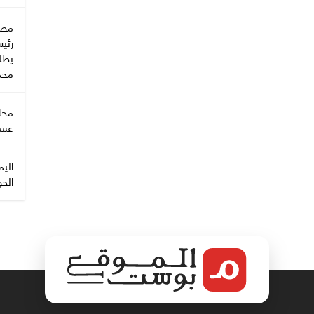
مصا
رئي
يطل
محمل
محا
عسك
اليم
الحو