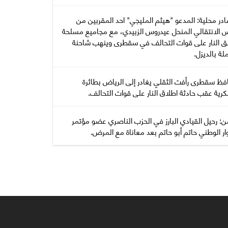
در محلية: المدعو "هيثم المليجي" احد المقربين من
س الانتقالي المنحل عيدروس الزبيدي، مع مجاميع مسلحة
ق النار على قوات التحالف في سقطرى وينهب شاحنة
ة بالديزل.
فظ سقطرى رأفت الثقلي يغادر إلى الرياض بطائرة
رية عقب حادثة اطلاق النار على قوات التحالف.
ن: رحيل القيادي البارز في الحزب الناصري عضو مؤتمر
ار الوطني حاتم أبو حاتم بعد معاناة مع المرض.