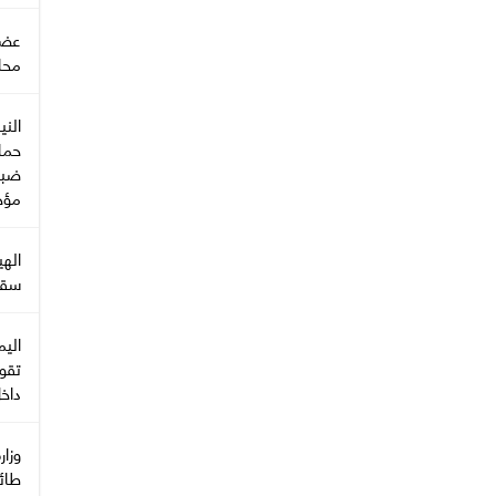
عضو 
محا
الني
حما
ضبط
مؤخر
‏اله
سقط
تقو
داخ
طائر