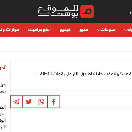
اء
منوعات
صور
فيديو
انفوجرافيك
حوارات وتح
آخر
 عسكرية عقب حادثة اطلاق النار على قوات التحالف.
حري
ريم
الخط
من 
الوق
الأز