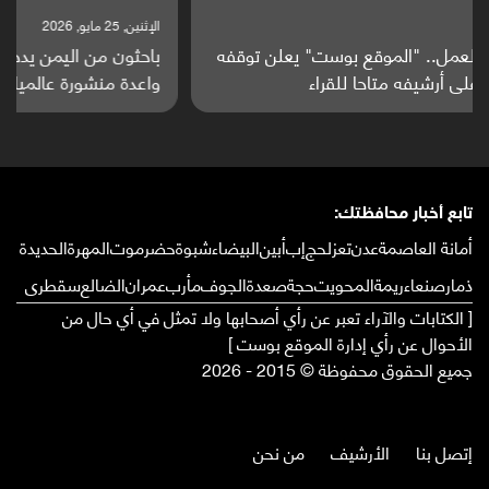
الإثنين, 25 مايو, 2026
باحثون من اليمن يدخلون سباق أبحاث ألزهايمر بدراسة
واعدة منشورة عالميا (ترجمة)
تابع أخبار محافظتك:
أمانة العاصمة
عدن
تعز
لحج
إب
أبين
البيضاء
شبوة
حضرموت
المهرة
الحديدة
ذمار
صنعاء
ريمة
المحويت
حجة
صعدة
الجوف
مأرب
عمران
الضالع
سقطرى
[ الكتابات والآراء تعبر عن رأي أصحابها ولا تمثل في أي حال من
الأحوال عن رأي إدارة الموقع بوست ]
جميع الحقوق محفوظة © 2015 - 2026
إتصل بنا
الأرشيف
من نحن