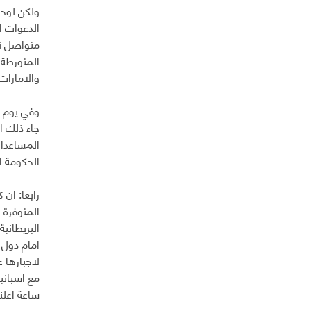
ولكن لوحظ
الدعوات ا
متواصل تش
المتورطة 
والامارات
وفي يوم ا
جاء ذلك ا
المساعدات
الحكومة ا
رابعا: ان
البريطاني
امام دول 
لاجبارها 
ساعة اعلن