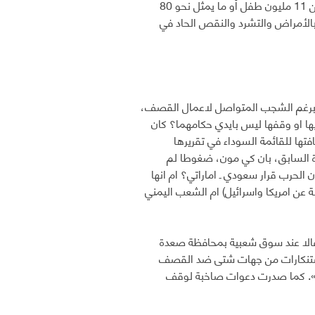
(يونيسف) في اليمن «الصراع حوّل اليمن إلى جحيم مقيم لأطفال». وقالت إن أكثر من 11 مليون طفل أو ما يمثل نحو 80
بالأمراض والتشرد والنقص الحاد في
ا وبرغم الشجب المتواصل لاعمال القصف،
يها او وقفها ليس بايدي حكامهما؟ كان
تها للقائمة السوداء في تقريرها
 المتحدة السابق، بان كي مون، ضغوطا لم
لحرب قرار سعودي ـ اماراتي؟ ام انها
ة عن امريكا واسرائيل) ام الشعب اليمني
فالا عند سوق شعبية بمحافظة صعدة
درت استنكارات من جهات شتى ضد القصف
رب». كما صدرت دعوات صاخبة لوقف