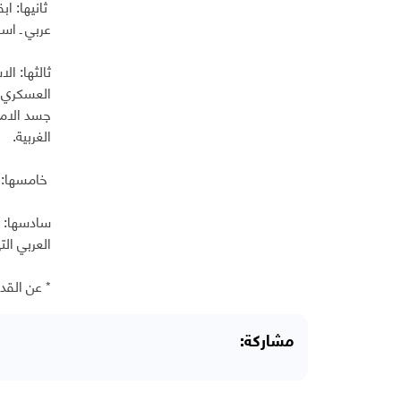
ثانيها: ا
عربي ـ اس
ثالثها: ا
العسكري 
جسد الامة
الغربية.
خامسها: ح
سادسها: م
العربي ال
* عن القد
مشاركة: