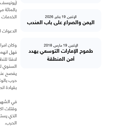
بالمائة م
الخدمات ا
الإثنين, 19 يناير, 2026
اليمن والصراع على باب المندب
الدعوات 
وكان امرا
الإثنين, 19 مارس, 2018
فهل انهما
طموح الإمارات التوسعي يهدد
لافتا للن
أمن المنطقة
يفصح عنها
حرب بالوك
بقيادة انص
في الشهر 
الذي يسته
الحرب.