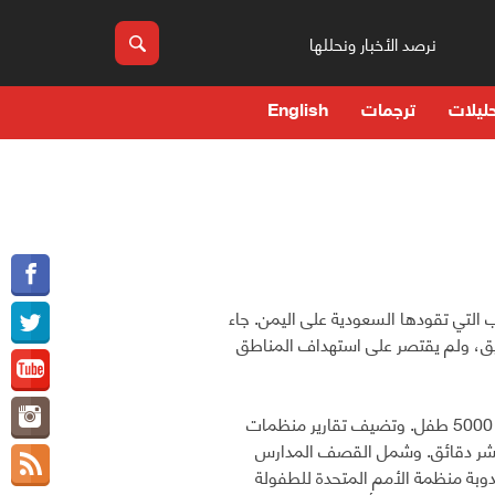
نرصد الأخبار ونحللها
ليلات
ترجمات
English
التي تقودها السعودية على اليمن. جاء
يق، ولم يقتصر على استهداف المناطق
وتؤكد التقارير ان اكثر من عشرين الفا من المدنيين قد لقوا حتفهم من بينهم اكثر من 5000 طفل. وتضيف تقارير منظمات
ل عشر دقائق. وشمل القصف المدارس
وبة منظمة الأمم المتحدة للطفولة