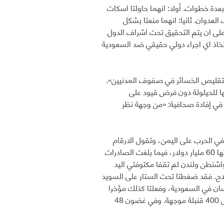
بعدة خطوات. أولا: انهما حاولتا اسكات
دوان. ثانيا: انهما منعتا بشكل
لى ان يتم التحقيق تحت اشراف الدول
خاذ اي اجراء دولي حقيقي ضد السعودية
لتقليص الخسائر في صفوف المدنيين».
ا للحيلولة دون فرض قيود على
ت في إفادة صحافية: «من وجهة نظر
ي الحرب على اليمن، وتقول الارقام
المتوفرة انه منذ بدء الحرب فان امريكا زودت السعودية باسلحة هجومية تجاوزت قيمتها 60 مليار دولار، فيما بلغت الصادرات
واشنطن ولندن لم تقفا مكتوفتي اليد
اح. فقد ضغطتا تحت الستار على السويد
سان في السعودية، وفعلتا كذلك مؤخرا
مع اسبانيا التي اعلنت الاسبوع الماضي انها ستوقف شحنة عسكرية للسعودية تشمل 400 قنبلة موجهة. وفي غضون 48