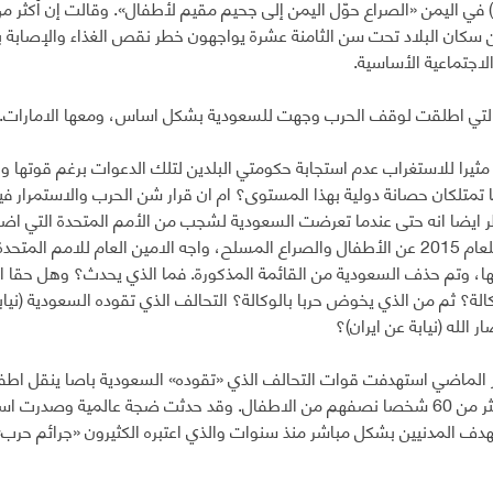
ن سكان البلاد تحت سن الثامنة عشرة يواجهون خطر نقص الغذاء والإصابة 
لاجتماعية الأساسية.
التي اطلقت لوقف الحرب وجهت للسعودية بشكل اساس، ومعها الامارات.
 مثيرا للاستغراب عدم استجابة حكومتي البلدين لتلك الدعوات برغم قوته
 تمتلكان حصانة دولية بهذا المستوى؟ ام ان قرار شن الحرب والاستمرار ف
ظر ايضا انه حتى عندما تعرضت السعودية لشجب من الأمم المتحدة التي اضاف
السنوي للعام 2015 عن الأطفال والصراع المسلح، واجه الامين العام للامم
، وتم حذف السعودية من القائمة المذكورة. فما الذي يحدث؟ وهل حقا ان ا
الة؟ ثم من الذي يخوض حربا بالوكالة؟ التحالف الذي تقوده السعودية (نياب
ار الله (نيابة عن ايران)؟
الماضي استهدفت قوات التحالف الذي «تقوده» السعودية باصا ينقل اط
وقتلت اكثر من 60 شخصا نصفهم من الاطفال. وقد حدثت ضجة عالمية وص
دف المدنيين بشكل مباشر منذ سنوات والذي اعتبره الكثيرون «جرائم ح