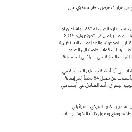
راجع عن قرارات فرض حظر عسكري على
ئيلي؟ منذ بداية الحرب لم تخف واشنطن او
لندن دورهما في تلك الحرب. بل ان وزير الدولة البريطاني لشؤون الدفاع، اللورد هاو قال امام البرلمان في تموز/يوليو 2015
لقنابل الموجهة، والمعلومات الاستخبارية
اشنطن أرسلت قوات خاصة إلى الحدود
لقوات اليمنية على الاراضي السعودية.
ليلا على أن أنظمة بيفواي المصنعة في
الولايات المتحدة الأمريكية والمملكة المتحدة قد استخدمت في تسع ضربات جوية؛ وأسفرت عن مقتل 84 مدنياً (مع إصابة
م توجيه بيفواي، أحد الفنادق في أرحب في
 قرار انكلو ـ امريكي ـ اسرائيلي
منطقة، ومنع وصول ذلك النفوذ الى باب