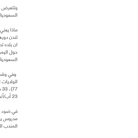
وتتعرض دو
السعودية.
ماذا يعني 
ان بلده ت
حول اليمن
السعودية 
وفي وقت س
77
23 آب/أغسطس 2017. وهذا بالتأكيد ليس إلا جزءاً ضئيلاً مما وقع.
في ضوء ال
مدروس يهد
المندب ال