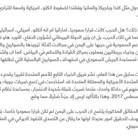
ل مثل كندا وبلجيكا والمانيا وفنلندا لضغوط انكلو ـ امريكية واسعة للت
ذلك؟ هل الحرب كانت قرارا سعوديا ـ اماراتيا ام انه انكلو ـ امريكي ـ اسرا
دعم السعودية في حربها على اليمن في مجالات ثلاثة: تزويدها بالصواريخ وا
 وخبراء بريطانيين يعملون بمراكز القيادة والتحكم في الرياض. كما ان و
لمساعدة الجيش السعودي في استهداف الصواريخ البالستية التي تطلقها ا
ابق من هذا العام، نشر فريق الخبراء التابع للأمم المتحدة تقريرا يقدم د
)، 33 منهم في حادثة واحدة، عندما ضربت قنبلة شديدة الانفجار، بمساعدة نظا
حقائق المذكورة يتضح ان الحرب على اليمن لم تكن قرارا سعوديا خاصا، بل انه
ف لتحقيق امور عديدة: اولها ما يقال عن التصدي للنفوذ الايراني في ال
حيوي.