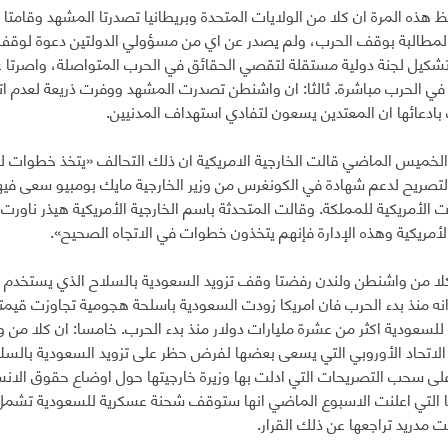
 هذه المرة ان كلا من الولايات المتحدة وبريطانيا تصدرتا المشهد وقامتا 
لمطالبة بوقف الحرب، ولم يصدر عن اي من مسؤولي الدولتين دعوة لوقف الع
كيل لجنة دولية مستقلة لتقصي الحقائق في الحرب المتواصلة، واصرتا ع
في الحرب مباشرة. ثالثا: ان واشنطن تصدرت المشهد ووفرت ذريعة لعدم ات
 بادعائها ان المعتدين يسعون لتفادي استهداف المدنيين.
لخميس الماضي قالت الخارجية الامريكية ان ذلك التحالف «يتخذ خطوات 
لتصريح لدعم شهادة في الكونغرس من وزير الخارجية مايك بومبيو سعى فيه
 الأمريكية للمملكة. وقالت المتحدثة باسم الخارجية الأمريكية هيذر ناور
لأمريكية وهذه الإدارة فإنهم يتخذون خطوات في الاتجاه الصحيح».
 كلا من واشنطن ولندن رفضتا وقف تزويد السعودية بالسلاح الذي يستخدم ف
ة للسعودية اكثر من عشرة مليارات دولار منذ بدء الحرب. خامسا: ان كلا من 
الاتحاد الأوروبي التي يسعى بعضها لفرض حظر على تزويد السعودية بالسل
على سحب التصريحات التي ادلت بها وزيرة خارجيتها حول اوضاع حقوق الان
ت مدريد تراجعها عن ذلك القرار.