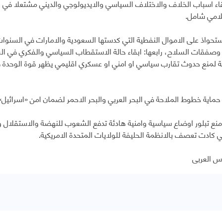
بقاء اسباب الخلاف والاختلاف السياسي والايديولوجي والديني مشتعلا في 
لامي شامل.
لاستحواذ على الاموال النفطية التي كدستها السعودية والامارات في السنوا
وصفقات السلاح، رابعها: ابقاء حالة الاستقطاب السياسي والفكري في 
 لمنع حدوث تقارب سياسي او امني او عسكري اقليمي يظهر قوة الوحدة في 
ماية خطوط الملاحة في البحر العربي والبحر الاحمر لضمان امن «اسرائيل»
نع تبلور اوضاع سياسية وامنية هادئة تدفع الشعوب للنهضة والاستقلال وت
تي كادت تعصف بالانظمة الحليفة للولايات المتحدة الامريكية.
س العربي