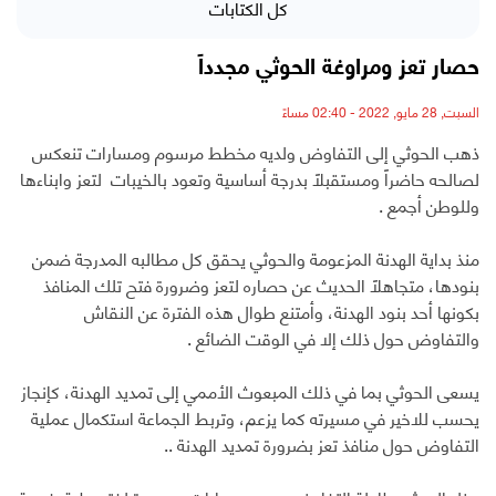
كل الكتابات
حصار تعز ومراوغة الحوثي مجدداً
السبت, 28 مايو, 2022 - 02:40 مساءً
ذهب الحوثي إلى التفاوض ولديه مخطط مرسوم ومسارات تنعكس
لصالحه حاضراً ومستقبلاً بدرجة أساسية وتعود بالخيبات لتعز وابناءها
وللوطن أجمع .
منذ بداية الهدنة المزعومة والحوثي يحقق كل مطالبه المدرجة ضمن
بنودها، متجاهلاً الحديث عن حصاره لتعز وضرورة فتح تلك المنافذ
بكونها أحد بنود الهدنة، وأمتنع طوال هذه الفترة عن النقاش
والتفاوض حول ذلك إلا في الوقت الضائع .
يسعى الحوثي بما في ذلك المبعوث الأممي إلى تمديد الهدنة، كإنجاز
يحسب للاخير في مسيرته كما يزعم، وتربط الجماعة استكمال عملية
التفاوض حول منافذ تعز بضرورة تمديد الهدنة ..