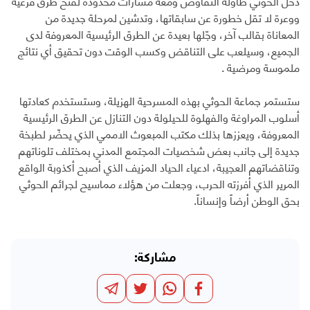
دخل الحوثي طاولة التفاوض ومعه مسارات محدودة لفتح طرق فرعية
ووعرة لا تقل خطورة عن سابقاتها، وتدشين لمرحلة جديدة من
المعاناة بقالب آخر، وجّلها بعيدة عن الطرق الرئيسية المعروفة لدى
الجميع، وسيلعب على التناقض وكسب الوقت دون تحقيق أي نتائج
ملموسة ومرضية .
ستستمر جماعة الحوثي بهذه المسرحية الهزيلة، وستستخدم كعادتها
أسلوب المراوغة والفهلوة للحيلولة دون التنازل عن الطرق الرئيسية
المعروفة، ويعززها بذلك مكتب المبعوث الاممي الذي يحضّر لطبخة
جديدة إلى جانب بعض شخصيات المجتمع المدني بمختلف تلوناتهم
وتناقضاتهم العجيبة، ادعياء الحياد المزيف الذي أصبح أكذوبة الواقع
المرير الذي أفرزته الحرب، وجعلت من هؤلاء مماسيح لجرائم الحوثي
بحق الوطن أرضاً وإنساناً.
مشاركة: