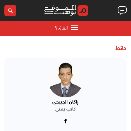
القائمة
حائط
راكان الجبيحي
كاتب يمني