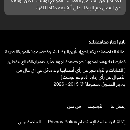
عن العمل مع الإبقاء على أرشيفه متاحا للقراء
تابع أخبار محافظتك:
أمانة العاصمة
عدن
تعز
لحج
إب
أبين
البيضاء
شبوة
حضرموت
المهرة
الحديدة
ذمار
صنعاء
ريمة
المحويت
حجة
صعدة
الجوف
مأرب
عمران
الضالع
سقطرى
[ الكتابات والآراء تعبر عن رأي أصحابها ولا تمثل في أي حال من
الأحوال عن رأي إدارة الموقع بوست ]
جميع الحقوق محفوظة © 2015 - 2026
إتصل بنا
الأرشيف
من نحن
إتفاقية وسياسة الإستخدام Privacy Policy
المنصة برس