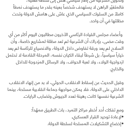
فالمتغيّر الراهن لا يستهدف شخصاً بعينه بقدر ما يستهدف نمطاً
كاملاً من السلوك السياسي الذي عاش على هامش الدولة وتحت
مظلتها في آن واحد.
وأعضاء مجلس القيادة الرئاسي الآخرون مطالبون اليوم أكثر من أي
وقت مضى، بإدراك أن الشرعية لم تعد مظلة لمشاريع خاصة، وأن
السلاح لم يعد ورقة تفاوض داخل الدولة، والانصياع للرئاسة لم يعد
خياراً سياسياً، بل شرطاً لبقاء الكيان نفسه، المرحلة القادمة لا تحتمل
ازدواجية الولاء، ولا لعبة الحواف، ولا الرسائل المزدوجة للداخل
والخارج.
وقبل الحديث عن إسقاط الانقلاب الحوثي، لا بد من إنهاء الانقلاب
الداخلي على الدولة، فلا يمكن مواجهة جماعة انقلابية مسلحة، بينما
الشرعية نفسها كانت رهينة تعدد الجيوش وتضارب الرايات.
ومع تفكك أحد أخطر مراكز التمرد، بات الطريق ممهّداً:
•لإعادة توحيد القرار العسكري.
•إخضاع التشكيلات المسلحة لسلطة الدولة.