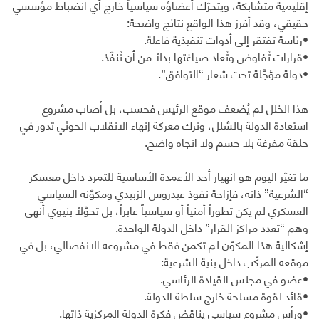
إقليمية متشابكة، ويتحرّك أعضاؤه سياسياً خارج أي انضباط مؤسسي
حقيقي، وقد أفرز هذا الواقع نتائج واضحة:
•رئاسة تفتقر إلى أدوات تنفيذية فاعلة.
•قرارات تُفاوض وتُعاد صياغتها بدلاً من أن تُنفَّذ.
•دولة مؤجَّلة تحت شعار “التوافق”.
هذا الخلل لم يُضعف موقع الرئيس فحسب، بل أصاب مشروع
استعادة الدولة بالشلل، وترك معركة إنهاء الانقلاب الحوثي تدور في
حلقة مفرغة بلا حسم ولا اتجاه واضح.
ما تغيّر اليوم هو انهيار أحد الأعمدة الأساسية للتمرد داخل معسكر
“الشرعية” ذاته، فإزاحة نفوذ عيدروس الزبيدي ومكوّنه السياسي
العسكري لم يكن تطوراً أمنياً أو سياسياً عابراً، بل تحوّلاً بنيوي أنهى
وهم “تعدد مراكز القرار” داخل الدولة الواحدة.
إشكالية هذا المكوّن لم تكمن فقط في مشروعه الانفصالي، بل في
موقعه المركّب داخل بنية الشرعية:
•عضو في مجلس القيادة الرئاسي.
•قائد لقوة مسلحة خارج سلطة الدولة.
•ورأس مشروع سياسي يناقض فكرة الدولة المركزية ذاتها.