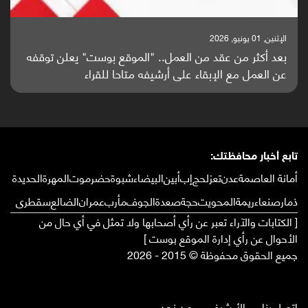
الإثنين, 01 يونيو, 2026
بعد أكثر من عقد من العمل.. "الموقع بوست" يعلن توقفه
عن العمل مع الإبقاء على أرشيفه متاحا للقراء
تابع أخبار محافظتك:
أمانة العاصمة
عدن
تعز
لحج
إب
أبين
البيضاء
شبوة
حضرموت
المهرة
الحديدة
ذمار
صنعاء
ريمة
المحويت
حجة
صعدة
الجوف
مأرب
عمران
الضالع
سقطرى
[ الكتابات والآراء تعبر عن رأي أصحابها ولا تمثل في أي حال من
الأحوال عن رأي إدارة الموقع بوست ]
جميع الحقوق محفوظة © 2015 - 2026
إتصل بنا
الأرشيف
من نحن