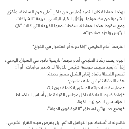
بهذه المعادلة كان التمرد يُمارَس من داخل أعلى هرم السلطة، وتُفرَّغ
الشرعية من مضمونها، ويُكبَّل القرار الرئاسي بذريعة “الشراكة”.
ومع سقوط هذه المعادلة، سقطت معها الذريعة التي كانت تُقيّد
الرئيس وتحيّد صلاحياته.
الفرصة أمام العليمي "إمّا دولة أو استمرار في الفراغ"
اليوم يقف رشاد العليمي أمام فرصة تاريخية نادرة في السياق اليمني،
إمّا أن يُعيد تعريف موقعه كرئيس للدولة لا كمدير توازنات، أو أن
تضيع اللحظة ويُعاد إنتاج الشلل بصيغ جديدة.
هذه اللحظة تفرض عليه بوضوح:
•ممارسة صلاحياته الدستورية كاملة دون تردّد.
•إعادة ضبط العلاقة داخل مجلس القيادة على أساس الانضباط
المؤسسي لا موازين القوة.
•وضع حد نهائي لمنطق “القوة فوق الدولة”.
فالدولة لا تُستعاد عبر التوافق الدائم، بل بفرض هيبة القرار الشرعي،
وتحويل الشرعية من إطار سياسي هش إلى سلطة فعلية،