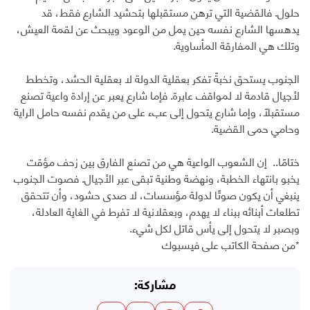
حلول. فالقضية التي ترهن مستقبلها بتحشيد الشارع فقط، قد
يدهسها الشارع نفسه حين يمل من الوعود ويبحث عن لقمة العيش،
وتلك هي المفارقة المأساوية.
الجنوب يستحق نخبةً تفكر بعقلية الدولة لا بعقلية الحشد، وتخطط
لأجيال قادمة لا لمواقف عابرة. فإما شارع يعبر عن إرادة واعية تصنع
مستقبلًا، وإما شارع يتحول إلى عبء على من يقدم نفسه حامل الراية
وحامي حمى القضية.
ختامًا.. إن الشعوب الواعية هي من تصنع الفارق بين زحف مؤقت
يخبو بانتهاء الخطبة، ونهضة وطنية تبقى عبر الأجيال. فصوت الجنوب
ينبغي أن يكون صوتًا لدولة مؤسسات، لا صدى حشود، وأن تتحقق
تطلعات أبنائه ببناء لا يهدم، وبعقلانية لا تفرط في الغاية العادلة،
وبصبر لا يتحول إلى يأس قاتل لكل شيء.
*من صفحة الكاتب على فيسبوك
مشاركة: