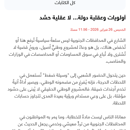
كل الكتابات
أولويات وعقلية دولة... لا عقلية حشد
الخميس, 26 فبراير, 2026 - 11:56 مساءً
الشارع في المحافظات الجنوبية ليس سلعةً سياسيةً تُرفع هنا أو
تُخفض هناك، بل هو وعاءٌ لمشروع وطنيٍّ أصيل، وروحُ قضية لا
تُشترى ولا تُباع في سوق المساومات أو المحاصصات في الوزارات
والمناصب.
حين يتحول الحضور الشعبي إلى "وسيلة ضغط" تُستعمل في
اللحظات الحرجة، فإنه يُفرغ من مضمونه الوطني، ويصير أداةً آنيةً
تخدم أجندات ضيقة. فالمشروع الوطني الحقيقي لا يُبنى على حشود
مؤقتة، بل على وعي مستدام ورؤية بعيدة المدى تتجاوز حسابات
اللحظة.
معاناة الناس ليست مادةً للخطابة، وما يمر به المواطنون في
المحافظات الجنوبية من تردٍّ معيشي وخدمي يجعل الحديث عن