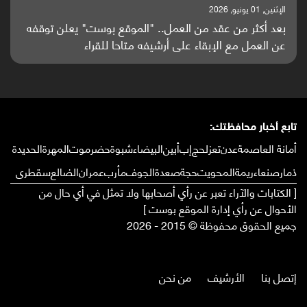
الإثنين, 01 يونيو, 2026
بعد أكثر من عقد من العمل.. "الموقع بوست" يعلن توقفه
عن العمل مع الإبقاء على أرشيفه متاحا للقراء
تابع أخبار محافظتك:
أمانة العاصمة
عدن
تعز
لحج
إب
أبين
البيضاء
شبوة
حضرموت
المهرة
الحديدة
ذمار
صنعاء
ريمة
المحويت
حجة
صعدة
الجوف
مأرب
عمران
الضالع
سقطرى
[ الكتابات والآراء تعبر عن رأي أصحابها ولا تمثل في أي حال من
الأحوال عن رأي إدارة الموقع بوست ]
جميع الحقوق محفوظة © 2015 - 2026
إتصل بنا
الأرشيف
من نحن