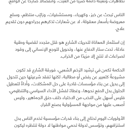
تظاهرات وتعبئة دائمة ضربًا من العبث، وانفصالًا صارخًا عن الواقع.
الناس تبحث عن خبز، وكهرباء، ومستشفيات، ورَاتِب منتظم، وسلع
معروضة بأسعار معقولة، لا عن شعارات تذكرهم بجراحهم دون تقديم
علاج.
إن استثمار المعاناة لتحريك الشارع هو قتل متجدد لقضية وطنية
عادلة، تحت ستار الدفاع عنها، وتحويل للوجع الإنساني إلى وقود
لصراعات لا تنتج إلا مزيدًا من الخراب.
الحكمة تكمن في ترشيد الزخم الشعبي، فورقة الشارع قد تكون
مشروعةً كتعبير عن رفض أو مطالبة، لكنها تفقد شرعيتها حين تتحول
إلى بديل عن بناء مؤسسات قادرة على حل المشكلات، وأداةً لتعطيل
الحلول بدل الدفع نحوها، وغطاءً لفشل الأداء السياسي والتنظيمي.
فليس أسهل على النخب من الاختباء خلف حنق الجماهير، وليس
أصعب عليها من مواجهة المسؤولية بصنع القرار.
الأولويات اليوم تحتاج إلى بناء قدرات مؤسسية تخدم الناس بدل
استنزافهم، وتؤسس لدولة تحمي مواطنها لا دولة تنتظره ليكون