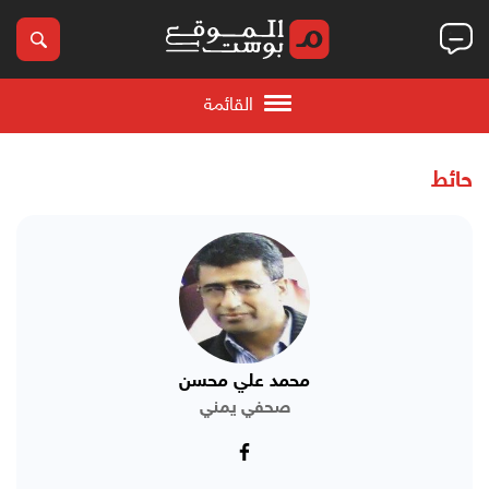
القائمة
حائط
محمد علي محسن
صحفي يمني