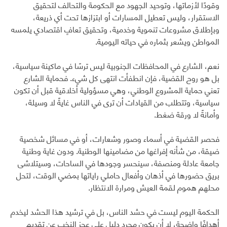
وقودًا لأزماتها، وتوحيد الجهود مع الحكومة والتحالف لتحقيق
الاستقرار، وليس تعطيل المسارات أو ابتزازها تحت أي ذريعة،
وبإطلاق مشروعات تنموية وخدمية، وتحقيق تعافٍ اقتصادي يلمسه
المواطن ويشعر بثماره في حياته اليومية.
نعم، الشارع في المحافظات الجنوبية ليس ترسًا في ماكينة سياسية،
بل هو روح القضية، فإن انطفأت انتهى كل شيء. فحماية الشارع
تعني حماية المشروع الوطني، وهي مسؤولية أخلاقية قبل أن تكون
سياسية، وتتطلب من القيادات أن ترى في الناس غايةً لا وسيلة،
وأمانةً لا ورقة ضغط.
فحصر القضية في أسماء وصور وشعارات، أو في مسائل شخصية
ضيقة، من شأنه إفراغها من مضامينها الوطنية. ودون غاية وطنية
جامعة عادلة ومنصفة، سينحسر وجودها في الساحات، وسيتلاشى
بريق حضورها في أذهان وأفعال حاملي راياتها بمضي الوقت، لتحل
محلهم هموم لقمة العيش ومرارة الانتظار.
الحكمة اليوم ليست في حشد الناس، بل في ترشيد هذا الحشد ليخدم
أهدافًا واضحة، لا أن يكون مجرد دليل على عجز النخب عن تقديم