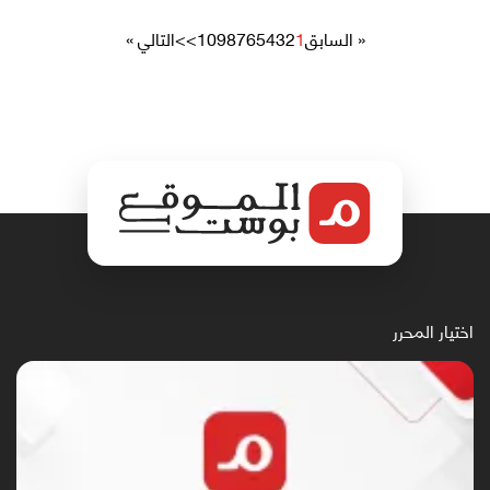
« السابق
1
2
3
4
5
6
7
8
9
10
>>
التالي »
اختيار المحرر