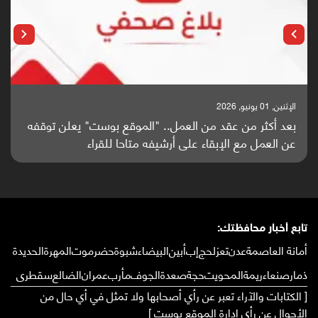
الإثنين, 25 مايو, 2026
باحثون من اليمن يدخلون سباق أبحاث ألزهايمر بدراسة
واعدة منشورة عالميا (ترجمة)
تابع أخبار محافظتك:
أمانة العاصمة
عدن
تعز
لحج
إب
أبين
البيضاء
شبوة
حضرموت
المهرة
الحديدة
ذمار
صنعاء
ريمة
المحويت
حجة
صعدة
الجوف
مأرب
عمران
الضالع
سقطرى
[ الكتابات والآراء تعبر عن رأي أصحابها ولا تمثل في أي حال من
الأحوال عن رأي إدارة الموقع بوست ]