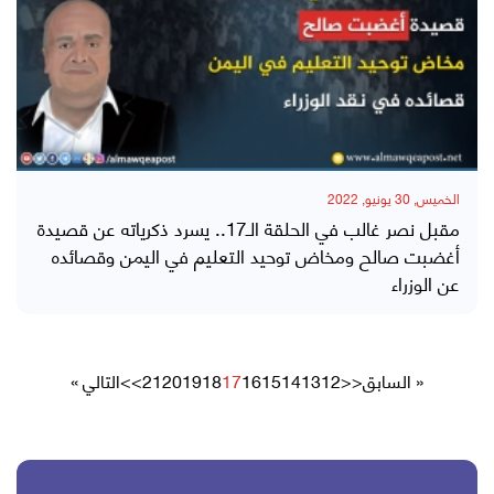
الخميس, 30 يونيو, 2022
مقبل نصر غالب في الحلقة الـ17.. يسرد ذكرياته عن قصيدة
أغضبت صالح ومخاض توحيد التعليم في اليمن وقصائده
عن الوزراء
« السابق
<<
12
13
14
15
16
17
18
19
20
21
>>
التالي »