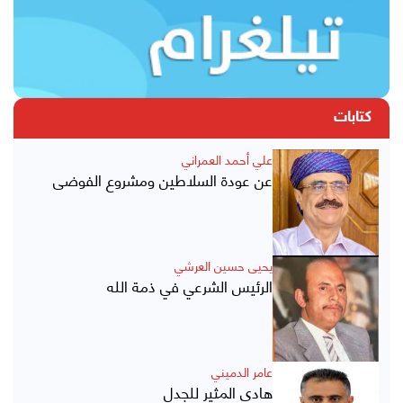
كتابات
علي أحمد العمراني
عن عودة السلاطين ومشروع الفوضى
يحيى حسين العرشي
الرئيس الشرعي في ذمة الله
عامر الدميني
هادي المثير للجدل