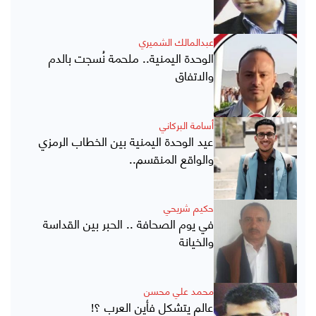
عبدالمالك الشميري
الوحدة اليمنية.. ملحمة نُسجت بالدم
والاتفاق
أسامة البركاني
عيد الوحدة اليمنية بين الخطاب الرمزي
والواقع المنقسم..
حكيم شريحي
في يوم الصحافة .. الحبر بين القداسة
والخيانة
محمد علي محسن
عالم يتشكل فأين العرب ؟!