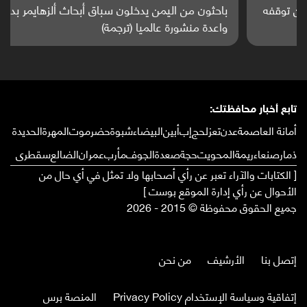
باحثون من اليمن يدخلون سباق أبحاث ألزهايمر بدراسة
واعدة منشورة عالميا (ترجمة)
تابع أخبار محافظتك:
أمانة العاصمة
عدن
تعز
لحج
إب
أبين
البيضاء
شبوة
حضرموت
المهرة
الحديدة
ذمار
صنعاء
ريمة
المحويت
حجة
صعدة
الجوف
مأرب
عمران
الضالع
سقطرى
[ الكتابات والآراء تعبر عن رأي أصحابها ولا تمثل في أي حال من
الأحوال عن رأي إدارة الموقع بوست ]
جميع الحقوق محفوظة © 2015 - 2026
إتصل بنا
الأرشيف
من نحن
إتفاقية وسياسة الإستخدام Privacy Policy
المنصة برس