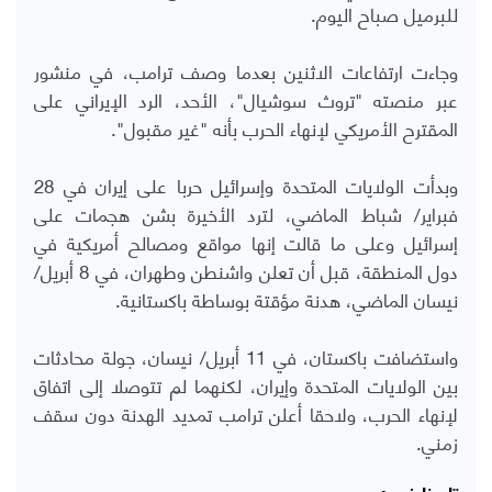
للبرميل صباح اليوم.
وجاءت ارتفاعات الاثنين بعدما وصف ترامب، في منشور
عبر منصته "تروث سوشيال"، الأحد، الرد الإيراني على
المقترح الأمريكي لإنهاء الحرب بأنه "غير مقبول".
وبدأت الولايات المتحدة وإسرائيل حربا على إيران في 28
فبراير/ شباط الماضي، لترد الأخيرة بشن هجمات على
إسرائيل وعلى ما قالت إنها مواقع ومصالح أمريكية في
دول المنطقة، قبل أن تعلن واشنطن وطهران، في 8 أبريل/
نيسان الماضي، هدنة مؤقتة بوساطة باكستانية.
واستضافت باكستان، في 11 أبريل/ نيسان، جولة محادثات
بين الولايات المتحدة وإيران، لكنهما لم تتوصلا إلى اتفاق
لإنهاء الحرب، ولاحقا أعلن ترامب تمديد الهدنة دون سقف
زمني.