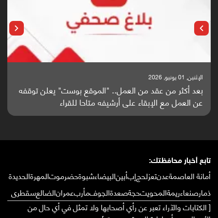
الإثنين, 25 مايو, 2026
باحثون من اليمن يدخلون سباق أبحاث ألزهايمر بدراسة
واعدة منشورة عالميا (ترجمة)
تابع أخبار محافظتك:
أمانة العاصمة
عدن
تعز
لحج
إب
أبين
البيضاء
شبوة
حضرموت
المهرة
الحديدة
ذمار
صنعاء
ريمة
المحويت
حجة
صعدة
الجوف
مأرب
عمران
الضالع
سقطرى
[ الكتابات والآراء تعبر عن رأي أصحابها ولا تمثل في أي حال من