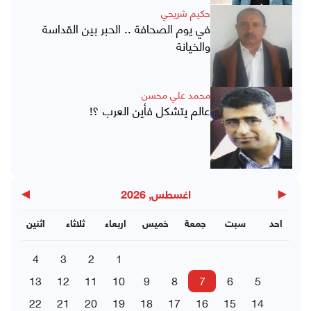
حكيم شريحي
في يوم الصحافة .. الحبر بين القداسة
والخيانة
محمد علي محسن
عالم يتشكل فأين العرب ؟!
▶
◀
اغسطس, 2026
احد
سبت
جمعة
خميس
اربعاء
ثلاثاء
اثنين
4
3
2
1
13
12
11
10
9
8
7
6
5
22
21
20
19
18
17
16
15
14