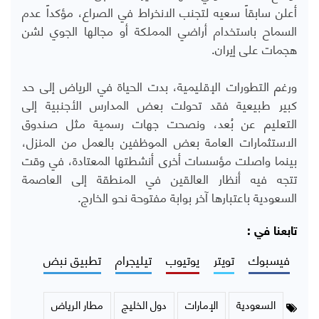
أعلن سابقاً سعيه لتجنب الانخراط في الصراع، مؤكداً عدم
السماح باستخدام أراضي المملكة أو مجالها الجوي لشن
هجمات على إيران.
ورغم التطورات الإقليمية، بدت الحياة في الرياض إلى حد
كبير طبيعية فقد تحولت بعض المدارس الأجنبية إلى
التعليم عن بُعد، ونصحت جهات رسمية مثل صندوق
الاستثمارات العامة بعض الموظفين بالعمل من المنزل،
بينما واصلت مؤسسات أخرى أنشطتها المعتادة، في وقت
تتجه فيه أنظار العالقين في المنطقة إلى العاصمة
السعودية باعتبارها آخر بوابة مفتوحة نحو الخارج.
تابعنا في :
فيسبوك
تويتر
يوتيوب
تيليجرام
تطبيق نبض
السعودية
الإمارات
دول الخليج
مطار الرياض