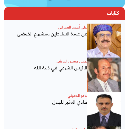
كتابات
علي أحمد العمراني
عن عودة السلاطين ومشروع الفوضى
يحيى حسين العرشي
الرئيس الشرعي في ذمة الله
عامر الدميني
هادي المثير للجدل
علي عشال