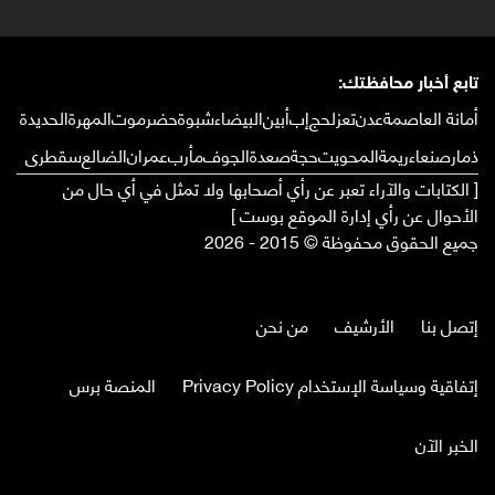
تابع أخبار محافظتك:
أمانة العاصمة
عدن
تعز
لحج
إب
أبين
البيضاء
شبوة
حضرموت
المهرة
الحديدة
ذمار
صنعاء
ريمة
المحويت
حجة
صعدة
الجوف
مأرب
عمران
الضالع
سقطرى
[ الكتابات والآراء تعبر عن رأي أصحابها ولا تمثل في أي حال من
الأحوال عن رأي إدارة الموقع بوست ]
جميع الحقوق محفوظة © 2015 - 2026
إتصل بنا
الأرشيف
من نحن
إتفاقية وسياسة الإستخدام Privacy Policy
المنصة برس
الخبر الآن