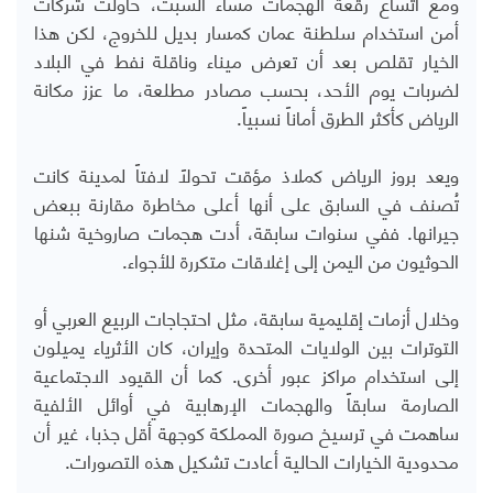
ومع اتساع رقعة الهجمات مساء السبت، حاولت شركات
أمن استخدام سلطنة عمان كمسار بديل للخروج، لكن هذا
الخيار تقلص بعد أن تعرض ميناء وناقلة نفط في البلاد
لضربات يوم الأحد، بحسب مصادر مطلعة، ما عزز مكانة
الرياض كأكثر الطرق أماناً نسبياً.
ويعد بروز الرياض كملاذ مؤقت تحولاً لافتاً لمدينة كانت
تُصنف في السابق على أنها أعلى مخاطرة مقارنة ببعض
جيرانها. ففي سنوات سابقة، أدت هجمات صاروخية شنها
الحوثيون من اليمن إلى إغلاقات متكررة للأجواء.
وخلال أزمات إقليمية سابقة، مثل احتجاجات الربيع العربي أو
التوترات بين الولايات المتحدة وإيران، كان الأثرياء يميلون
إلى استخدام مراكز عبور أخرى. كما أن القيود الاجتماعية
الصارمة سابقاً والهجمات الإرهابية في أوائل الألفية
ساهمت في ترسيخ صورة المملكة كوجهة أقل جذبا، غير أن
محدودية الخيارات الحالية أعادت تشكيل هذه التصورات.