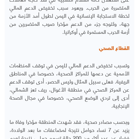
المتضررة من الحرب. ويعود سبب تخفيض الدعم المالي
لخطة الاستجابة الإنسانية في اليمن لطول أمد الأزمة من
جهة، ولتوجه جزء من الدعم مؤخرا صوب المتضررين من
أزمة الحرب المستمرة في أوكرانيا.
القطاع الصحي
وتسبب تخفيض الدعم المالي لليمن في توقف المنظمات
الأممية عن دعمها للمراكز الصحية، خصوصا في المناطق
الريفية. فعلى سبيل المثال وليس الحصر، أدى توقف الدعم
عن المركز الصحي في منطقة الأغوال، ريف تعز الشمالي،
أدى إلى تردي الوضع الصحي، خصوصا في مجال الصحة
الإنجابية.
وبحسب مصادر صحية، فقد شهدت المنطقة مؤخرا وفاة ما
يزيد عن 7 نساء حوامل نتيجة لمضاعفات ما بعد الولادة،
فضلا عن عدد أكثر من 200 حالة تسمم حملي، نتيجة لعدم