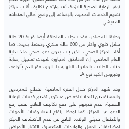
توفر الرعاية الصحية اللازمة، بُعد وارتفاع تكاليف أقرب مراكز
تقديم الخدمات الصحية، بالإضافة إلى وضع أهالي المنطقة
المعيشي.
وطبقا للمصادر، فقد سجلت المنطقة أيضا قرابة 20 حالة
فشل كلوي وأكثر من 600 حالة سكري وضغط جديدة. كما
أفاد المركز الصحي، الذي بات بدون دعم صحي منذ بداية
العام الماضي، إن المناطق المجاورة شهدت تسجيل إصابة
مئات الحالات بالملاريا، البلهارسيا، الربو، فقر الدم بأنواعه،
وفيروس الكبد نوع A.
وقد شهد المركز خلال الفترة الماضية انقطاع للمترددين
والمستفيدين نتيجة لانخفاض مستوى تقديم خدمات الرعاية
الصحية، عدم قدرتهم على دفع تكاليف العلاج عقب رفع
الدعم عن المركز. كما لوحظ ارتفاع نسبة وفيات الأمهات
والأطفال حديثي الولادة الناتج عن عدم الاكتشاف المبكر
لمضاعفات الحمل والولادات المتعسرة، انتشار الأمراض