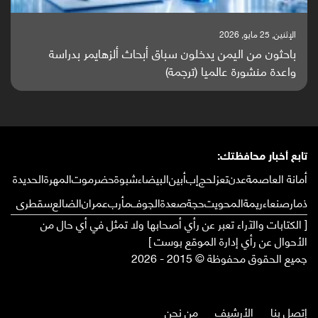
الإثنين, 25 مايو, 2026
باحثون من اليمن يدخلون سباق أبحاث ألزهايمر بدراسة
واعدة منشورة عالميا (ترجمة)
تابع أخبار محافظتك:
أمانة العاصمة
عدن
تعز
لحج
إب
أبين
البيضاء
شبوة
حضرموت
المهرة
الحديدة
ذمار
صنعاء
ريمة
المحويت
حجة
صعدة
الجوف
مأرب
عمران
الضالع
سقطرى
[ الكتابات والآراء تعبر عن رأي أصحابها ولا تمثل في أي حال من
الأحوال عن رأي إدارة الموقع بوست ]
جميع الحقوق محفوظة © 2015 - 2026
إتصل بنا
الأرشيف
من نحن