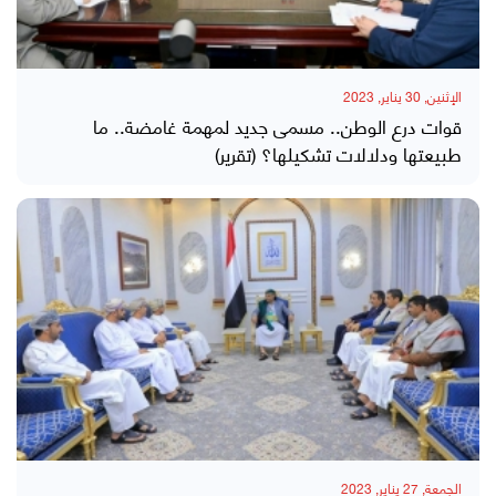
الإثنين, 30 يناير, 2023
قوات درع الوطن.. مسمى جديد لمهمة غامضة.. ما
طبيعتها ودلالات تشكيلها؟ (تقرير)
الجمعة, 27 يناير, 2023