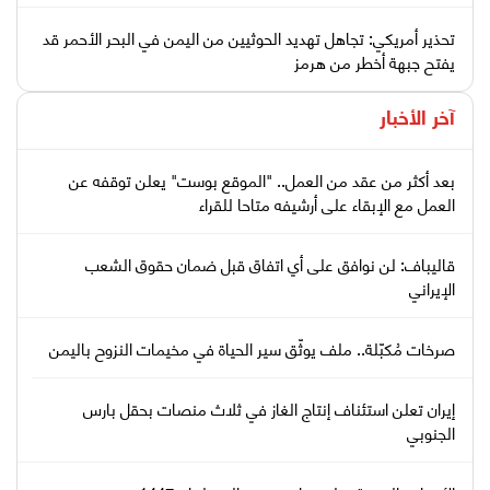
تحذير أمريكي: تجاهل تهديد الحوثيين من اليمن في البحر الأحمر قد
يفتح جبهة أخطر من هرمز
آخر الأخبار
بعد أكثر من عقد من العمل.. "الموقع بوست" يعلن توقفه عن
العمل مع الإبقاء على أرشيفه متاحا للقراء
قاليباف: لن نوافق على أي اتفاق قبل ضمان حقوق الشعب
الإيراني
صرخات مُكبّلة.. ملف يوثّق سير الحياة في مخيمات النزوح باليمن
إيران تعلن استئناف إنتاج الغاز في ثلاث منصات بحقل بارس
الجنوبي