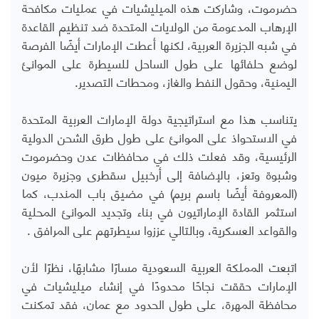
حضرموت، وشاركت هذه الميليشيات في عمليات مكافحة
الإرهاب المدعومة من الولايات المتحدة ضد تنظيم القاعدة
في شبه الجزيرة العربية، لكنها أعطت الإمارات أيضًا الفرصة
لوضع حلفائها على طول الساحل للسيطرة على الموانئ
اليمنية، وحقول النفط والغاز، ومحطات التصدير
.
يتناسب هذا مع استراتيجية دولة الإمارات العربية المتحدة
في الاستحواذ على الموانئ على طول طرق الشحن الدولية
الرئيسية، وقد فعلت ذلك في محافظات عدن وحضرموت
وشبوة وتعز، بالإضافة إلى أرخبيل سقطرى وجزيرة ميون
(المعروفة أيضًا باسم بريم) في مضيق باب المندب، كما
استثمر القادة الإماراتيون في بناء وتجديد الموانئ المحلية
والقواعد العسكرية، وبالتالي عززوا سيطرتهم على المرافق
.
اتبعت المملكة العربية السعودية مسارًا مشابهًا، نظرًا لأن
الإمارات حققت نجاحًا محدودًا في إنشاء ميليشيات في
محافظة المهرة، على طول الحدود مع عمان، فقد تمكنت