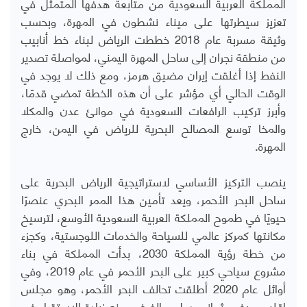
المملكة العربية السعودية من متابعة هدفها المتمثل في
تعزيز سيطرتها على ميناء نشطون في المهرة، وبحسب
وثيقة مسربة عام 2018 خططت الرياض لبناء خط أنابيب
من منطقة نجران إلى ساحل المهرة اليمني، لمواصلة تصدير
النفط إذا أغلقت إيران مضيق هرمز، ومع ذلك لا يوجد في
الوقت الحالي أي مؤشر على أن هذه الخطة تمضي قدمًا،
وأبرز تركيب الرافعات السعودية في موانئ عدن والمكلا
والمخا توسع المصالح البحرية للرياض في اليمن، خارج
المهرة
.
ينصب التركيز الأساسي لاستراتيجية الرياض البحرية على
ساحل البحر الأحمر، ويعد تأمين هذا الممر البحري عنصرًا
حيويًا في طموح المملكة العربية السعودية الأوسع، لترسيخ
مكانتها كمركز عالمي للسياحة والخدمات اللوجستية، وكجزء
من خطة رؤية المملكة 2030، بدأت المملكة في بناء
مشروع سياحي كبير على البحر الأحمر في عام 2019، وفي
أوائل عام 2020 أطلقت تحالف البحر الأحمر، وهو مجلس
إقليمي يضم ثماني دول، والغرض منه زيادة الاستقرار في