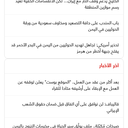
الخليج يدعم وقف النار مع إيران… لكن الانقسامات الخفية تعيد
رسم موازين المنطقة
باب المندب على حافة التصعيد ومخاوف سعودية من ورقة
الحوثيين في اليمن
تحذير أمريكي: تجاهل تهديد الحوثيين من اليمن في البحر الأحمر قد
يفتح جبهة أخطر من هرمز
آخر الأخبار
بعد أكثر من عقد من العمل.. "الموقع بوست" يعلن توقفه عن
العمل مع الإبقاء على أرشيفه متاحا للقراء
قاليباف: لن نوافق على أي اتفاق قبل ضمان حقوق الشعب
الإيراني
صرخات مُكبّلة.. ملف يوثّق سير الحياة في مخيمات النزوح باليمن