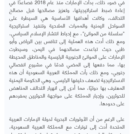
في ضوء ذلك، بدأت الإمارات منذ عام 2018 فصاعدًا في
إعادة ضبط استراتيجيتها، وتعزيز مصالحها قبل مصالح
التحالف، وكانت أهدافها الأساسية هي السيطرة على
السواحل اليمنية والممرات الملاحية وتنفيذ استراتيجية
"سلسلة من الموانئ"، مع إحباط انتشار الإسلام السياسي،
ومع ذلك أدت هذه العملية إلى تنافس بين الرياض وأبو
ظبي حيث تباعدت مصالحهما في اليمن، وسيطرت
الإمارات على الموانئ الجنوبية الرئيسية والمناطق المحيطة
بها، مما دفعها إلى المضي قدمًا في مشروع انفصالي
جنوبي، ومع ذلك رأت المملكة العربية السعودية أن هذه
الاستراتيجية تضعف حليفها الرئيسي، وهي الحكومة اليمنية
المعترف بها دوليًا، مما أدى إلى انهيار التحالف المناهض
للحوثيين، وإجبار المملكة على مواجهة الحوثيين بمفردهم
على حدودها
.
على الرغم من أن الأولويات البحرية لدولة الإمارات العربية
المتحدة أدت إلى توترات مع المملكة العربية السعودية،
يرغب كلا البلدين في تجنب حدوث قطيعة في علاقتهما،