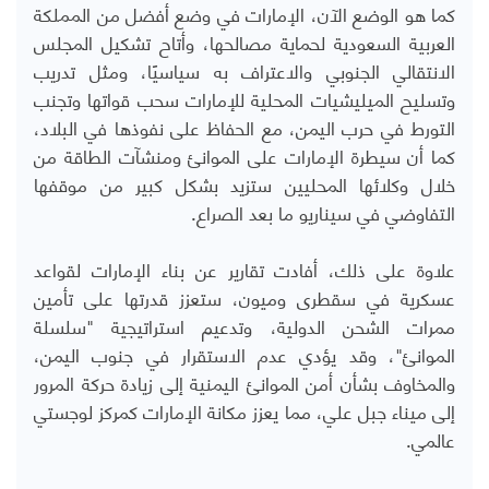
كما هو الوضع الآن، الإمارات في وضع أفضل من المملكة
العربية السعودية لحماية مصالحها، وأتاح تشكيل المجلس
الانتقالي الجنوبي والاعتراف به سياسيًا، ومثل تدريب
وتسليح الميليشيات المحلية للإمارات سحب قواتها وتجنب
التورط في حرب اليمن، مع الحفاظ على نفوذها في البلاد،
كما أن سيطرة الإمارات على الموانئ ومنشآت الطاقة من
خلال وكلائها المحليين ستزيد بشكل كبير من موقفها
التفاوضي في سيناريو ما بعد الصراع.
علاوة على ذلك، أفادت تقارير عن بناء الإمارات لقواعد
عسكرية في سقطرى وميون، ستعزز قدرتها على تأمين
ممرات الشحن الدولية، وتدعيم استراتيجية "سلسلة
الموانئ"، وقد يؤدي عدم الاستقرار في جنوب اليمن،
والمخاوف بشأن أمن الموانئ اليمنية إلى زيادة حركة المرور
إلى ميناء جبل علي، مما يعزز مكانة الإمارات كمركز لوجستي
عالمي
.