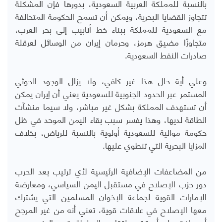
بالنسبة للمملكة العربية السعودية، بدورها فإن المشكلة
تتجاوز القضايا البحرية، ويمكن أن تسمح الحكومة المتحالفة
مع السعودية للمملكة ببناء خط أنابيب إلى بحر العرب،
متجاوزًا مضيق هرمز، وحرمان إيران من الوسائل لعرقلة
صادرات النفط السعودية.
وعلي أية حال هذا غير كافي، ولا يزال الوجود الحوثي
المستمر عبر الحدود الجنوبية للسعودية يعني أن إيران يمكن
أن تستهدف المملكة بشكل غير مباشر، ولا سيما منشآت
الطاقة لديها، وهذا يفسر سبب بقاء اليمن الموحد في ظل
حكومة موالية للسعودية أولوية بالنسبة للرياض، بخلاف
المزايا البحرية التي تنطوي عليها
.
من المضاعفات الإضافية الرئيسية لأي ترتيب بعد الحرب
دور حزب الإصلاح في مستقبل اليمن السياسي، ومعارضة
الإمارات القوية لجماعة الإخوان المسلمين التي يشترك
معها الإصلاح في علاقات قوية، تعني أنه من غير المرجح
أن يوافق على أي ترتيب لتقاسم السلطة يقوي الحزب، ومع