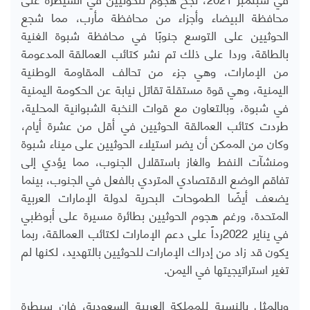
محافظة البيضاء وأجزاء من محافظة مأرب، مما شجع
الحوثيين على التوسع جنوبًا في محافظة شبوة الغنية
بالطاقة، وردا على ذلك تم نشر كتائب العمالقة المدعومة
من الإمارات، وهي جزء من تحالف المقاومة الوطنية
اليمنية، وهي قوة مستقلة تقاتل نيابة عن الحكومة اليمنية
في شبوة، وبالتعاون مع قوات النخبة الشبوانية المحلية،
طردت كتائب العمالقة الحوثيين في أقل من عشرة أيام،
وكان من الممكن أن يضر استيلاء الحوثيين على ميناء شبوة
ومنشآت النفط والغاز باستقلال الجنوب، مما يؤدي إلى
تفاقم الوضع الاقتصادي المتردي بالفعل في الجنوب، بينما
يضعف أيضًا الطموحات البحرية لدولة الإمارات العربية
المتحدة، ورغم هجوم الحوثيين بطائرة مسيرة على أبوظبي
في يناير 2022رداً على دعم الإمارات لكتائب العمالقة، ربما
يكون قد زاد من إدراك الإمارات للحوثيين بالتهديد، لكنها لم
تغير استراتيجيتها في اليمن
.
وبالمثل بالنسبة للمملكة العربية السعودية، فإن سيطرة