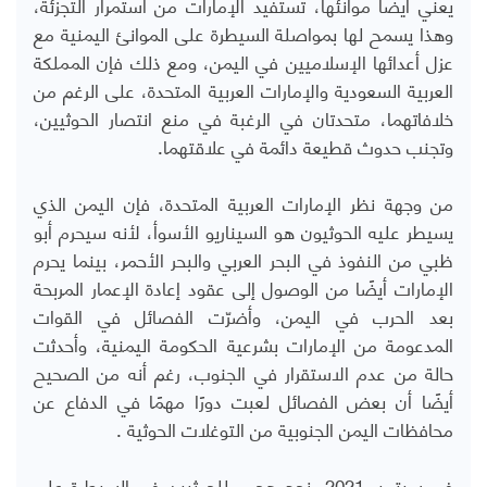
يعني أيضًا موانئها، تستفيد الإمارات من استمرار التجزئة،
وهذا يسمح لها بمواصلة السيطرة على الموانئ اليمنية مع
عزل أعدائها الإسلاميين في اليمن، ومع ذلك فإن المملكة
العربية السعودية والإمارات العربية المتحدة، على الرغم من
خلافاتهما، متحدتان في الرغبة في منع انتصار الحوثيين،
وتجنب حدوث قطيعة دائمة في علاقتهما
.
من وجهة نظر الإمارات العربية المتحدة، فإن اليمن الذي
يسيطر عليه الحوثيون هو السيناريو الأسوأ، لأنه سيحرم أبو
ظبي من النفوذ في البحر العربي والبحر الأحمر، بينما يحرم
الإمارات أيضًا من الوصول إلى عقود إعادة الإعمار المربحة
بعد الحرب في اليمن، وأضرّت الفصائل في القوات
المدعومة من الإمارات بشرعية الحكومة اليمنية، وأحدثت
حالة من عدم الاستقرار في الجنوب، رغم أنه من الصحيح
أيضًا أن بعض الفصائل لعبت دورًا مهمًا في الدفاع عن
محافظات اليمن الجنوبية من التوغلات الحوثية
.
في سبتمبر 2021، نجح هجوم للحوثيين في السيطرة على