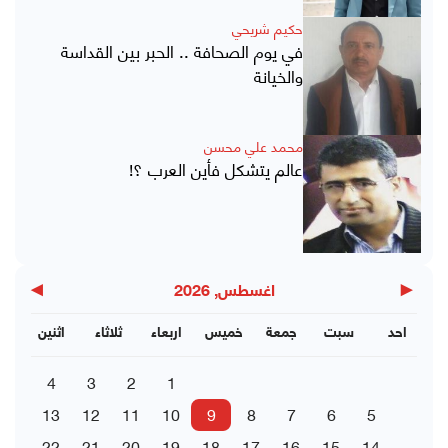
حكيم شريحي
في يوم الصحافة .. الحبر بين القداسة
والخيانة
محمد علي محسن
عالم يتشكل فأين العرب ؟!
▶
◀
اغسطس, 2026
احد
سبت
جمعة
خميس
اربعاء
ثلاثاء
اثنين
4
3
2
1
13
12
11
10
9
8
7
6
5
22
21
20
19
18
17
16
15
14