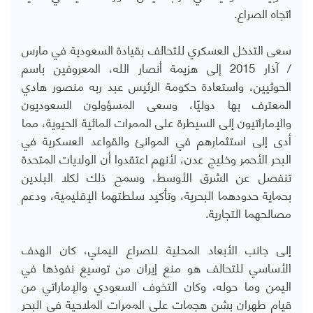
اتجاه الصراع.
سعى التدخل العسكري للتحالف بقيادة السعودية في مارس
/ آذار 2015 إلى هزيمة أنصار الله، المعروفين باسم
الحوثيين، واستعادة حكومة الرئيس عبد ربه منصور هادي
المعترف بها دوليًا، وسعى المسؤولون السعوديون
والإماراتيون إلى السيطرة على الممرات المائية الحيوية، مما
أدى إلى استثمارهم في الموانئ والقواعد العسكرية في
البحر الأحمر وخليج عدن، لأنهم اعتقدوا أن الولايات المتحدة
تنفصل عن الشرق الأوسط، وسمح ذلك لكلا البلدين
بحماية حدودهما البحرية، وتأكيد سلطتهما الإقليمية، ودعم
مصالحهما التجارية
.
إلى جانب الأبعاد المحلية للصراع اليمني، كان الهدف
الأساسي للتحالف هو منع إيران من توسيع نفوذها في
اليمن وما حوله، وكان التخوف السعودي والإماراتي من
قيام طهران بشن هجمات على الممرات الملاحية في البحر