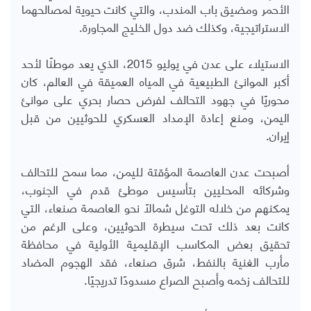
الأحمر ومضيق باب المندب، والتي كانت حيوية لمصالحهما
الاستراتيجية، وكذلك ضد دول الخليج المجاورة.
الاستيلاء على عدن في يوليو 2015، الذي يعد موطنًا لأحد
أكبر الموانئ الطبيعية في المياه العميقة في العالم، كان
محوريًا في جهود التحالف لفرض حصار بحري على موانئ
اليمن، ومنع إعادة الإمداد العسكري للحوثيين من قبل
إيران.
أصبحت عدن العاصمة المؤقتة لليمن، مما سمح للتحالف
وشركائه المحليين بتأسيس موطئ قدم في الجنوب،
يمكنهم من خلاله التوغل شمالًا نحو العاصمة صنعاء، التي
كانت بعد ذلك تحت سيطرة الحوثيين، وعلى الرغم من
تحقيق بعض المكاسب الإقليمية الأولية في محافظة
مأرب الغنية بالنفط، شرق صنعاء، فقد الهجوم المضاد
للتحالف زخمه وأصبح الصراع مسدودًا تدريجيًا
.