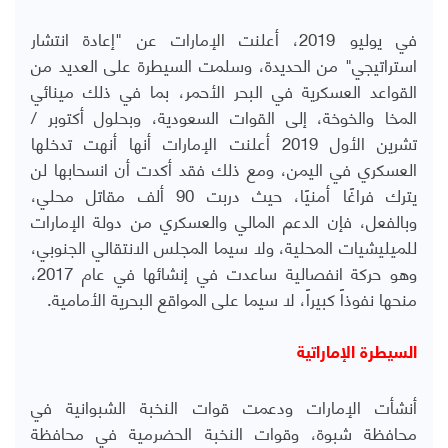
في يوليو 2019، أعلنت الإمارات عن "إعادة انتشار
استراتيجي" من الحديدة، وسلمت السيطرة على العديد من
القواعد العسكرية في البحر الأحمر، بما في ذلك مينائي
المخا والخوخة، إلى القوات السعودية، وبحلول أكتوبر /
تشرين الأول 2019 أعلنت الإمارات أنها أنهت تدخلها
العسكري في اليمن، ومع ذلك فقد أكدت أن انسحابها لن
يترك فراغًا أمنيًا، حيث دربت 90 ألف مقاتل محلي
،
و
بالفعل، فإن الدعم المالي والعسكري من دولة الإمارات
للميليشيات المحلية، ولا سيما المجلس الانتقالي الجنوبي،
وهو حركة انفصالية ساعدت في إنشائها في عام 2017،
منحها نفوذاً كبيراً، لا سيما على المواقع البحرية الأمامية.
السيطرة الإماراتية
أنشأت الإمارات ودعمت قوات النخبة الشبوانية في
محافظة شبوة، وقوات النخبة الحضرمية في محافظة