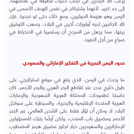
إلى حد كبير، لأنهما يشتركان في نفس الهدف الأسمى في
اليمن وهو هزيمة الحوثيين، ومع ذلك حتى لو نجحوا، فإن
كلا الجانبين لديه أولويات أخرى في البلاد، يصعب التوفيق
بينها، مما يجعل من المرجح أن يستمروا في الانخراط في
صراع من أجل النفوذ
.
حدود اليمن البحرية في التفكير الإماراتي والسعودي
ما يحدث في اليمن، الذي يقع في موقع استراتيجي على
طول خليج عدن عند تقاطع البحر العربي والبحر الأحمر، كان
حاسمًا لطموحات المملكة العربية السعودية والإمارات
العربية المتحدة الإقليمية والبحرية، والسيطرة على سواحل
البلاد لا يمكن أن تؤثر فقط على الشحن العالمي عبر البحر
الأحمر ومضيق باب المندب، ولكن أيضًا يترك للمسؤولين
الإماراتيين والسعوديين خيار تجاوز مضيق هرمز المضطرب
بشكل متزايد، والذي هددت إيران بإغلاقه في عدة