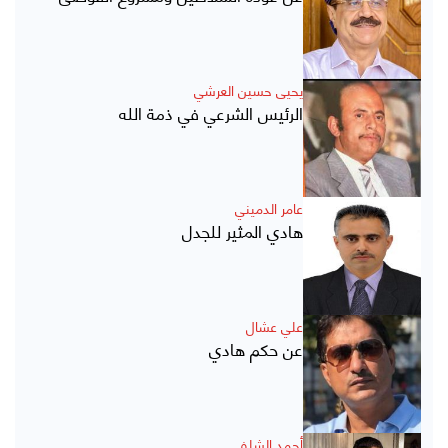
يحيى حسين العرشي
الرئيس الشرعي في ذمة الله
عامر الدميني
هادي المثير للجدل
علي عشال
عن حكم هادي
أحمد الشلفي