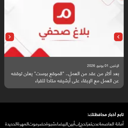
الإثنين, 25 مايو, 2026
باحثون من اليمن يدخلون سباق أبحاث ألزهايمر بدراسة
واعدة منشورة عالميا (ترجمة)
تابع أخبار محافظتك:
أمانة العاصمة
عدن
تعز
لحج
إب
أبين
البيضاء
شبوة
حضرموت
المهرة
الحديدة