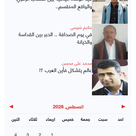
والواقع المنقسم..
حكيم شريحي
في يوم الصحافة .. الحبر بين القداسة
والخيانة
محمد علي محسن
عالم يتشكل فأين العرب ؟!
▶
◀
اغسطس, 2026
احد
سبت
جمعة
خميس
اربعاء
ثلاثاء
اثنين
4
3
2
1