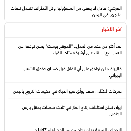
العرشي: هادي لا يعفى من المسؤولية وكل الأطراف تتحمل تبعات
ما جرى في اليمن
آخر الأخبار
بعد أكثر من عقد من العمل.. "الموقع بوست" يعلن توقفه عن
العمل مع الإبقاء على أرشيفه متاحا للقراء
قاليباف: لن نوافق على أي اتفاق قبل ضمان حقوق الشعب
الإيراني
صرخات مُكبّلة.. ملف يوثّق سير الحياة في مخيمات النزوح باليمن
إيران تعلن استئناف إنتاج الغاز في ثلاث منصات بحقل بارس
الجنوبي
الأوقاف اليمنية تعلن نجاح موسم الحج لعام 1447هـ