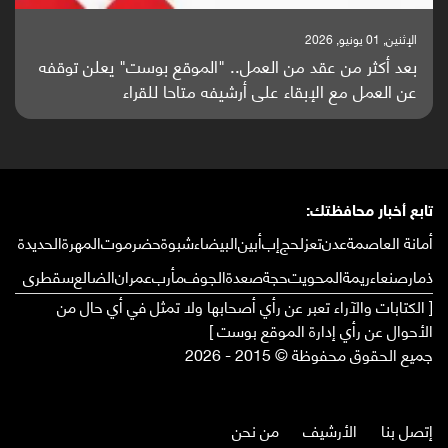
الإثنين, 25 مايو, 2026
باحثون من اليمن يدخلون سباق أبحاث ألزهايمر بدراسة
واعدة منشورة عالميا (ترجمة)
تابع أخبار محافظتك:
أمانة العاصمة
عدن
تعز
لحج
إب
أبين
البيضاء
شبوة
حضرموت
المهرة
الحديدة
ذمار
صنعاء
ريمة
المحويت
حجة
صعدة
الجوف
مأرب
عمران
الضالع
سقطرى
[ الكتابات والآراء تعبر عن رأي أصحابها ولا تمثل في أي حال من
الأحوال عن رأي إدارة الموقع بوست ]
جميع الحقوق محفوظة © 2015 - 2026
إتصل بنا
الأرشيف
من نحن