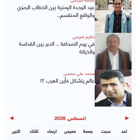
عيد الوحدة اليمنية بين الخطاب الرمزي
والواقع المنقسم..
حكيم شريحي
في يوم الصحافة .. الحبر بين القداسة
والخيانة
محمد علي محسن
عالم يتشكل فأين العرب ؟!
▶
◀
اغسطس, 2026
احد
سبت
جمعة
خميس
اربعاء
ثلاثاء
اثنين