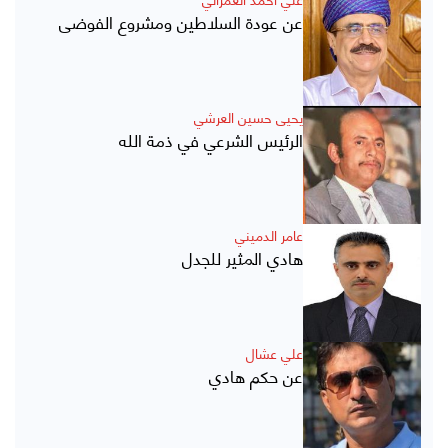
عن عودة السلاطين ومشروع الفوضى
يحيى حسين العرشي
الرئيس الشرعي في ذمة الله
عامر الدميني
هادي المثير للجدل
علي عشال
عن حكم هادي