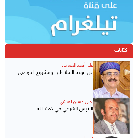
كتابات
علي أحمد العمراني
عن عودة السلاطين ومشروع الفوضى
يحيى حسين العرشي
الرئيس الشرعي في ذمة الله
عامر الدميني