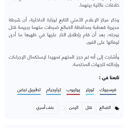
خلافات عائلية بينهما.
وذكر مركز الإعلام الأمني التابع لوزارة الداخلية، أن شرطة
مديرية قعطبة بمحافظة الضالع ضبطت متهما بجريمة قتل
زوجته، بعد أن قام بإطلاق النار عليها في ظهرها ما أدى
لوفاتها على الفور.
وأشارت إلى أنه تم حجز المتهم تمهيدا لإستكمال الإجراءات
وإحالته للجهات المختصة.
تابعنا في :
فيسبوك
تويتر
يوتيوب
تيليجرام
تطبيق نبض
الضالع
قتل
اليمن
عنف أسري