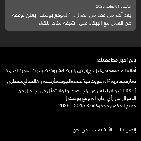
الإثنين, 25 مايو, 2026
باحثون من اليمن يدخلون سباق أبحاث ألزهايمر بدراسة
واعدة منشورة عالميا (ترجمة)
تابع أخبار محافظتك:
أمانة العاصمة
عدن
تعز
لحج
إب
أبين
البيضاء
شبوة
حضرموت
المهرة
الحديدة
ذمار
صنعاء
ريمة
المحويت
حجة
صعدة
الجوف
مأرب
عمران
الضالع
سقطرى
[ الكتابات والآراء تعبر عن رأي أصحابها ولا تمثل في أي حال من
الأحوال عن رأي إدارة الموقع بوست ]
جميع الحقوق محفوظة © 2015 - 2026
إتصل بنا
الأرشيف
من نحن