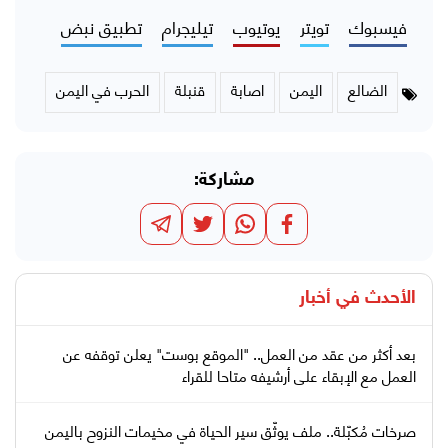
فيسبوك
تويتر
يوتيوب
تيليجرام
تطبيق نبض
الضالع
اليمن
اصابة
قنبلة
الحرب في اليمن
مشاركة:
الأحدث في
أخبار
بعد أكثر من عقد من العمل.. "الموقع بوست" يعلن توقفه عن
العمل مع الإبقاء على أرشيفه متاحا للقراء
صرخات مُكبّلة.. ملف يوثّق سير الحياة في مخيمات النزوح باليمن