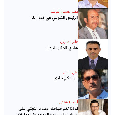
يحيى حسين العرشي
الرئيس الشرعي في ذمة الله
عامر الدميني
هادي المثير للجدل
علي عشال
عن حكم هادي
أحمد الشلفي
لماذا تتم مجاملة محمد الغيثي على
حساب بلد اسمه الجمهورية اليمنية؟