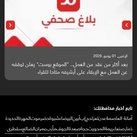
الإثنين, 25 مايو, 2026
 توقفه
باحثون من اليمن يدخلون سباق أبحاث ألزهايمر بدراسة
واعدة منشورة عالميا (ترجمة)
تابع أخبار محافظتك:
أمانة العاصمة
عدن
تعز
لحج
إب
أبين
البيضاء
شبوة
حضرموت
المهرة
الحديدة
ذمار
صنعاء
ريمة
المحويت
حجة
صعدة
الجوف
مأرب
عمران
الضالع
سقطرى