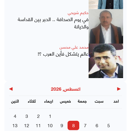
حكيم شريحي
في يوم الصحافة .. الحبر بين القداسة
والخيانة
محمد علي محسن
عالم يتشكل فأين العرب ؟!
▶
◀
اغسطس, 2026
احد
سبت
جمعة
خميس
اربعاء
ثلاثاء
اثنين
4
3
2
1
13
12
11
10
9
8
7
6
5