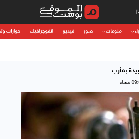
اء
منوعات
صور
فيديو
انفوجرافيك
حوارات وتح
يدة بمأرب