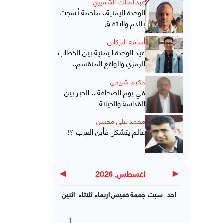
عبدالمالك الشميري
الوحدة اليمنية.. ملحمة نُسجت
بالدم والاتفاق
أسامة البركاني
عيد الوحدة اليمنية بين الخطاب
الرمزي والواقع المنقسم..
حكيم شريحي
في يوم الصحافة .. الحبر بين
القداسة والخيانة
محمد علي محسن
عالم يتشكل فأين العرب ؟!
▶
◀
اغسطس, 2026
احد
سبت
جمعة
خميس
اربعاء
ثلاثاء
اثنين
1