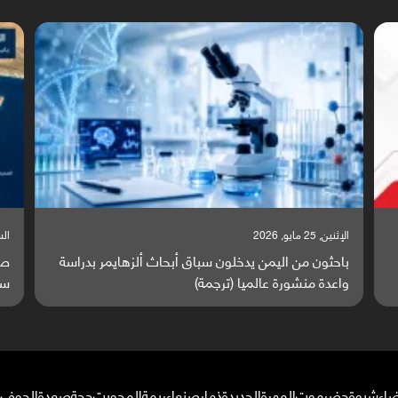
السبت, 23 مايو, 2026
السبت,
صراع دولي يتصاعد قرب اليمن والبحر الأحمر يتحول إلى
تق
ساحة مواجهة عالمية (ترجمة)
وا
ضاء
شبوة
حضرموت
المهرة
الحديدة
ذمار
صنعاء
ريمة
المحويت
حجة
صعدة
الجوف
م