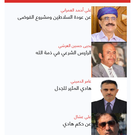
علي أحمد العمراني
عن عودة السلاطين ومشروع الفوضى
يحيى حسين العرشي
الرئيس الشرعي في ذمة الله
عامر الدميني
هادي المثير للجدل
علي عشال
عن حكم هادي