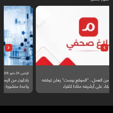
الإثنين, 25 مايو, 2026
باحثون من اليمن يدخلون سباق أبحاث ألزهايمر بدراسة
واعدة منشورة عالميا (ترجمة)