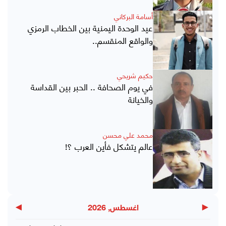
أسامة البركاني
عيد الوحدة اليمنية بين الخطاب الرمزي
والواقع المنقسم..
حكيم شريحي
في يوم الصحافة .. الحبر بين القداسة
والخيانة
محمد علي محسن
عالم يتشكل فأين العرب ؟!
▶
◀
اغسطس, 2026