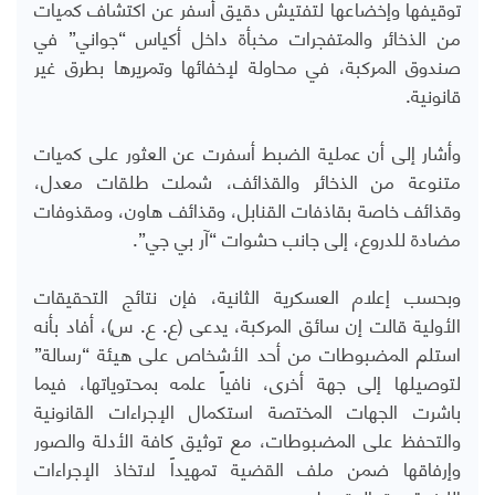
توقيفها وإخضاعها لتفتيش دقيق أسفر عن اكتشاف كميات
من الذخائر والمتفجرات مخبأة داخل أكياس “جواني” في
صندوق المركبة، في محاولة لإخفائها وتمريرها بطرق غير
قانونية.
وأشار إلى أن عملية الضبط أسفرت عن العثور على كميات
متنوعة من الذخائر والقذائف، شملت طلقات معدل،
وقذائف خاصة بقاذفات القنابل، وقذائف هاون، ومقذوفات
مضادة للدروع، إلى جانب حشوات “آر بي جي”.
وبحسب إعلام العسكرية الثانية، فإن نتائج التحقيقات
الأولية قالت إن سائق المركبة، يدعى (ع. ع. س)، أفاد بأنه
استلم المضبوطات من أحد الأشخاص على هيئة “رسالة”
لتوصيلها إلى جهة أخرى، نافياً علمه بمحتوياتها، فيما
باشرت الجهات المختصة استكمال الإجراءات القانونية
والتحفظ على المضبوطات، مع توثيق كافة الأدلة والصور
وإرفاقها ضمن ملف القضية تمهيداً لاتخاذ الإجراءات