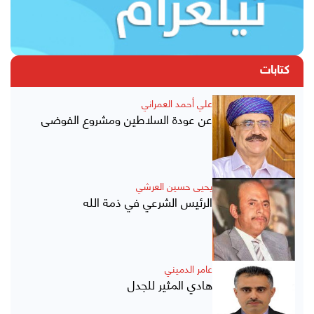
كتابات
علي أحمد العمراني
عن عودة السلاطين ومشروع الفوضى
يحيى حسين العرشي
الرئيس الشرعي في ذمة الله
عامر الدميني
هادي المثير للجدل