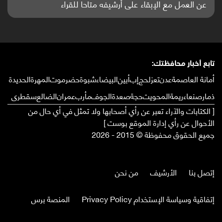
واعدة منشورة عالميا (ترجمة)
تابع أخبار محافظتك:
أمانة العاصمة
عدن
تعز
لحج
إب
أبين
البيضاء
شبوة
حضرموت
المهرة
الحديدة
ذمار
صنعاء
ريمة
المحويت
حجة
صعدة
الجوف
مأرب
عمران
الضالع
سقطرى
[ الكتابات والآراء تعبر عن رأي أصحابها ولا تمثل في أي حال من
الأحوال عن رأي إدارة الموقع بوست ]
جميع الحقوق محفوظة © 2015 - 2026
إتصل بنا
الأرشيف
من نحن
إتفاقية وسياسة الإستخدام Privacy Policy
المنصة برس