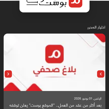
اختيار المحرر
الإثنين, 25 مايو, 2026
باحثون من اليمن يدخلون سباق أبحاث ألزهايمر بدراسة