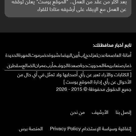
باحثون من اليمن يدخلون سباق أبحاث ألزهايمر بدراسة
واعدة منشورة عالميا (ترجمة)
تابع أخبار محافظتك:
أمانة العاصمة
عدن
تعز
لحج
إب
أبين
البيضاء
شبوة
حضرموت
المهرة
الحديدة
ذمار
صنعاء
ريمة
المحويت
حجة
صعدة
الجوف
مأرب
عمران
الضالع
سقطرى
[ الكتابات والآراء تعبر عن رأي أصحابها ولا تمثل في أي حال من
الأحوال عن رأي إدارة الموقع بوست ]
جميع الحقوق محفوظة © 2015 - 2026
إتصل بنا
الأرشيف
من نحن
إتفاقية وسياسة الإستخدام Privacy Policy
المنصة برس