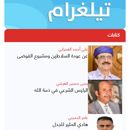
كتابات
علي أحمد العمراني
عن عودة السلاطين ومشروع الفوضى
يحيى حسين العرشي
الرئيس الشرعي في ذمة الله
عامر الدميني
هادي المثير للجدل