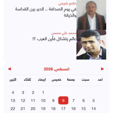
حكيم شريحي
في يوم الصحافة .. الحبر بين القداسة
والخيانة
محمد علي محسن
عالم يتشكل فأين العرب ؟!
▶
◀
اغسطس, 2026
احد
سبت
جمعة
خميس
اربعاء
ثلاثاء
اثنين
4
3
2
1
13
12
11
10
9
8
7
6
5
22
21
20
19
18
17
16
15
14