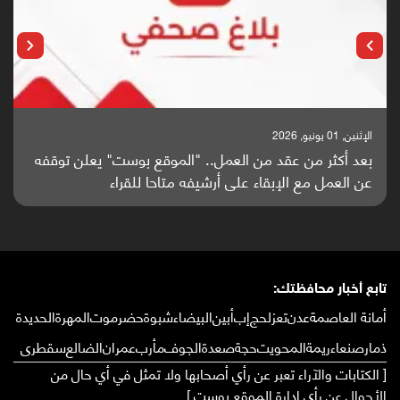
الإثنين, 25 مايو, 2026
باحثون من اليمن يدخلون سباق أبحاث ألزهايمر بدراسة
واعدة منشورة عالميا (ترجمة)
تابع أخبار محافظتك:
أمانة العاصمة
عدن
تعز
لحج
إب
أبين
البيضاء
شبوة
حضرموت
المهرة
الحديدة
ذمار
صنعاء
ريمة
المحويت
حجة
صعدة
الجوف
مأرب
عمران
الضالع
سقطرى
[ الكتابات والآراء تعبر عن رأي أصحابها ولا تمثل في أي حال من
الأحوال عن رأي إدارة الموقع بوست ]