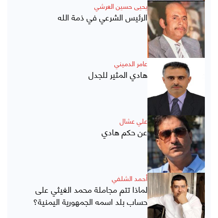
يحيى حسين العرشي
الرئيس الشرعي في ذمة الله
عامر الدميني
هادي المثير للجدل
علي عشال
عن حكم هادي
أحمد الشلفي
لماذا تتم مجاملة محمد الغيثي على
حساب بلد اسمه الجمهورية اليمنية؟