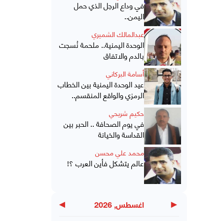
في وداع الرجل الذي حمل
اليمن..
عبدالمالك الشميري
الوحدة اليمنية.. ملحمة نُسجت
بالدم والاتفاق
أسامة البركاني
عيد الوحدة اليمنية بين الخطاب
الرمزي والواقع المنقسم..
حكيم شريحي
في يوم الصحافة .. الحبر بين
القداسة والخيانة
محمد علي محسن
عالم يتشكل فأين العرب ؟!
▶
◀
اغسطس, 2026