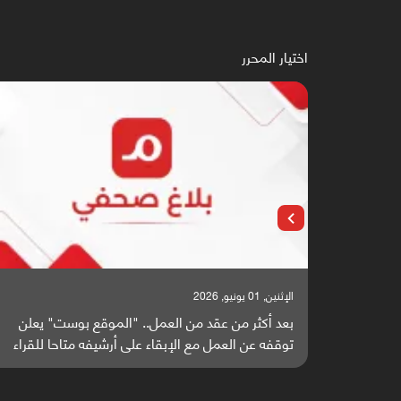
اختيار المحرر
الإثنين, 25 مايو, 2026
" يعلن
باحثون من اليمن يدخلون سباق أبحاث ألزهايمر بدراسة
 للقراء
واعدة منشورة عالميا (ترجمة)