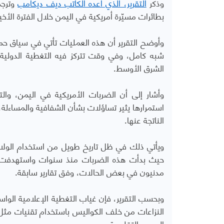
وذكر
التقرير، الذي أعده الكاتب ديف ديكامب
بطائرات مسيّرة أمريكية في اليمن خلال الفترة الأخي
وأوضح التقرير أن هذه العمليات تأتي في سياق ح
شبه كامل، وفي وقت تتركز فيه التغطية الدولية 
الشرق الأوسط
.
وأشار إلى أن الضربات الأمريكية في اليمن، وال
استمرارها يثير تساؤلات بشأن الشفافية والمساءل
الناتجة عنها
.
ويأتي ذلك في ظل تاريخ طويل من استخدام الولاي
حيث بدأت هذه الضربات منذ سنوات واستهدفت ت
مدنيون في بعض الحالات، وفق تقارير سابقة
.
وبحسب التقرير، فإن غياب التغطية الإعلامية الوا
النزاعات من خلف الكواليس باستخدام تقنيات مثل
الحروب التقليدية
.