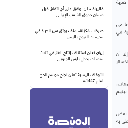
وترجمه الموقع بوست أن بيانات حديثة تشير إلى تنفيذ ما لا يقل عن 21 ضربة
قاليباف: لن نوافق على أي اتفاق قبل
ضمان حقوق الشعب الإيراني
علامي
صرخات مُكبّلة.. ملف يوثّق سير الحياة في
ية في
مخيمات النزوح باليمن
إيران تعلن استئناف إنتاج الغاز في ثلاث
لا أن
منصات بحقل بارس الجنوبي
خسائر
الأوقاف اليمنية تعلن نجاح موسم الحج
لعام 1447هـ
رهاب،
بينهم
ر بعض
ظى به