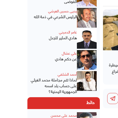
الفوضى
يحيى حسين العرشي
الرئيس الشرعي في ذمة الله
عامر الدميني
هادي المثير للجدل
علي عشال
عن حكم هادي
يطرة
راغ
أحمد الشلفي
لماذا تتم مجاملة محمد الغيثي
على حساب بلد اسمه
الجمهورية اليمنية؟
حائط
محمد علي محسن